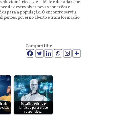
pluviométricos, de satélite e de radar que
hance de desenvolver novas conexões e
ados para a população. O encontro serviu
nteligentes, governo aberto e transformação
Compartilhe
icial:
Desafios éticos e
novação
jurídicos para o uso
responsivo…