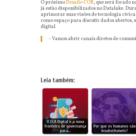
O próximo
Desafio COR
, que será focado 
já estão disponibilizados no Datalake. Du
aprimorar suas visões de tecnologia cívica
como espaço para discutir dados abertos, se
digital.
– Vamos abrir canais diretos de comuni
Leia também:
O ECA Digital e a nova
fronteira de governança
Por que os humanos são
para…
insubstituíveis?