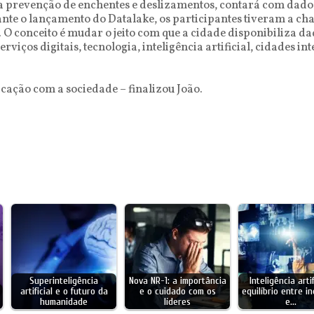
na prevenção de enchentes e deslizamentos, contará com dados 
rante o lançamento do Datalake, os participantes tiveram a c
. O conceito é mudar o jeito com que a cidade disponibiliza d
rviços digitais, tecnologia, inteligência artificial, cidades i
cação com a sociedade – finalizou João.
Superinteligência
Nova NR-1: a importância
Inteligência artif
artificial e o futuro da
e o cuidado com os
equilíbrio entre i
humanidade
líderes
e…