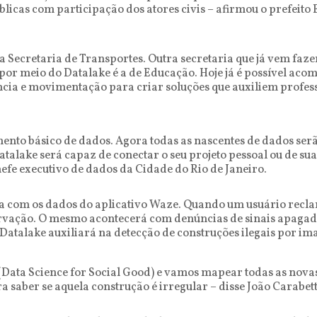
úblicas com participação dos atores civis – afirmou o prefei
 Secretaria de Transportes. Outra secretaria que já vem faze
por meio do Datalake é a de Educação. Hoje já é possível aco
cia e movimentação para criar soluções que auxiliem profess
ento básico de dados. Agora todas as nascentes de dados ser
Datalake será capaz de conectar o seu projeto pessoal ou de
hefe executivo de dados da Cidade do Rio de Janeiro.
 com os dados do aplicativo Waze. Quando um usuário recla
ervação. O mesmo acontecerá com denúncias de sinais apagad
Datalake auxiliará na detecção de construções ilegais por ima
ata Science for Social Good) e vamos mapear todas as novas 
 saber se aquela construção é irregular – disse João Carabett