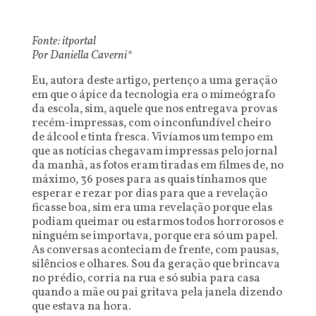
Fonte: itportal
Por Daniella Caverni*
Eu, autora deste artigo, pertenço a uma geração
em que o ápice da tecnologia era o mimeógrafo
da escola, sim, aquele que nos entregava provas
recém-impressas, com o inconfundível cheiro
de álcool e tinta fresca. Vivíamos um tempo em
que as notícias chegavam impressas pelo jornal
da manhã, as fotos eram tiradas em filmes de, no
máximo, 36 poses para as quais tínhamos que
esperar e rezar por dias para que a revelação
ficasse boa, sim era uma revelação porque elas
podiam queimar ou estarmos todos horrorosos e
ninguém se importava, porque era só um papel.
As conversas aconteciam de frente, com pausas,
silêncios e olhares. Sou da geração que brincava
no prédio, corria na rua e só subia para casa
quando a mãe ou pai gritava pela janela dizendo
que estava na hora.