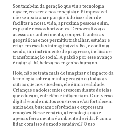
Sou também da geração que viu a tecnologia
nascer, crescer e nos conquistar. É impossível
não se apaixonar porque tudo isso além de
facilitar a nossa vida, aproxima pessoas e sim,
expande nossos horizontes. Democratizou o
acesso ao conhecimento, rompeu fronteiras
geográficas e nos permitiu trabalhar, estudar e
criar em escalas inimagináveis. Foi, e continua
sendo, um instrumento de progresso, inclusão e
transformação social. A paixão por esse avanço
é natural: há beleza no engenho humano.
Hoje, não se trata mais de imaginar o impacto da
tecnologia sobre a minha geração ou todas as
outras que nos sucedem, ele é uma realidade.
Crianças e adolescentes crescem diante de telas
que educam, entretêm e influenciam. O universo
digital é onde muitos constroem e/ou fortalecem
amizades, buscam referências e expressam
emoções. Nesse cenário, a tecnologia não é
apenas ferramenta: é ambiente de vida. E como
lidar com isso de modo saudável? O uso