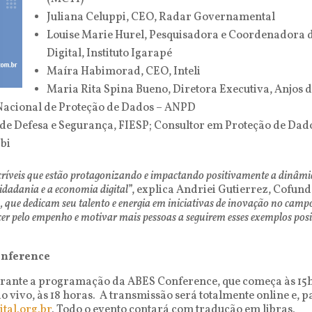
Juliana Celuppi, CEO, Radar Governamental
Louise Marie Hurel, Pesquisadora e Coordenadora 
Digital, Instituto Igarapé
Maíra Habimorad, CEO, Inteli
Maria Rita Spina Bueno, Diretora Executiva, Anjos d
acional de Proteção de Dados – ANPD
de Defesa e Segurança, FIESP; Consultor em Proteção de Dad
abi
incríveis que estão protagonizando e impactando positivamente a dinâmi
idadania e a economia digital
”, explica Andriei Gutierrez, Cofunda
 que dedicam seu talento e energia em iniciativas de inovação no campo
er pelo empenho e motivar mais pessoas a seguirem esses exemplos posi
onference
rante a programação da ABES Conference, que começa às 15h
o vivo, às 18 horas. A transmissão será totalmente online e,
tal.org.br
. Todo o evento contará com tradução em libras.