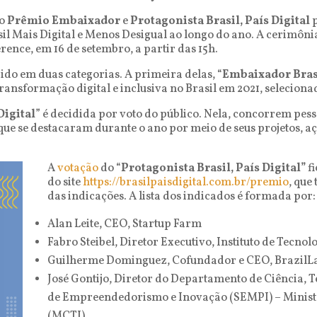
 o
Prêmio Embaixador
e
Protagonista Brasil, País Digital
p
il Mais Digital e Menos Desigual ao longo do ano. A cerimôn
nce, em 16 de setembro, a partir das 15h.
ido em duas categorias. A primeira delas, “
Embaixador Brasi
nsformação digital e inclusiva no Brasil em 2021, seleciona
Digital
” é decidida por voto do público. Nela, concorrem pes
que se destacaram durante o ano por meio de seus projetos, aç
A
votação
do “
Protagonista Brasil, País Digital”
fi
do site
https://brasilpaisdigital.com.br/premio
, que
das indicações. A lista dos indicados é formada por:
Alan Leite, CEO, Startup Farm
Fabro Steibel, Diretor Executivo, Instituto de Tecnol
Guilherme Dominguez, Cofundador e CEO, BrazilL
José Gontijo, Diretor do Departamento de Ciência, T
de Empreendedorismo e Inovação (SEMPI) – Ministé
(MCTI)