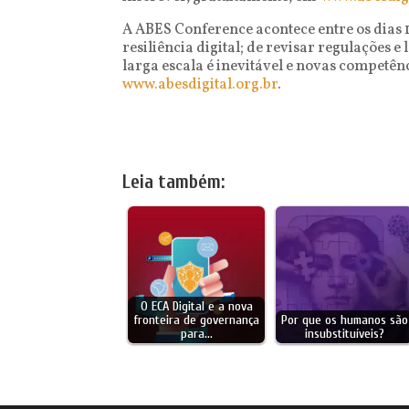
A ABES Conference acontece entre os dias 1
resiliência digital; de revisar regulações
larga escala é inevitável e novas competên
www.abesdigital.org.br
.
Leia também:
O ECA Digital e a nova
fronteira de governança
Por que os humanos são
para…
insubstituíveis?