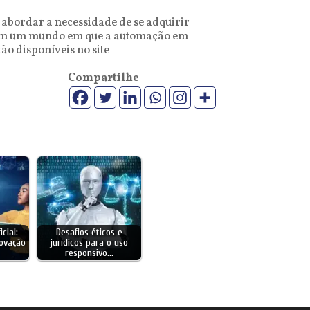
a abordar a necessidade de se adquirir
rfar em um mundo em que a automação em
ão disponíveis no site
Compartilhe
icial:
Desafios éticos e
novação
jurídicos para o uso
responsivo…