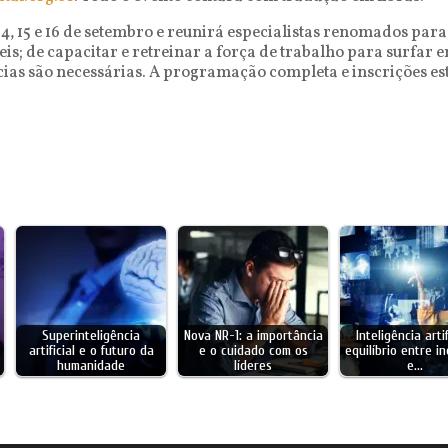
4, 15 e 16 de setembro e reunirá especialistas renomados par
 e leis; de capacitar e retreinar a força de trabalho para su
cias são necessárias. A programação completa e inscrições est
Superinteligência
Nova NR-1: a importância
Inteligência artif
artificial e o futuro da
e o cuidado com os
equilíbrio entre i
humanidade
líderes
e…