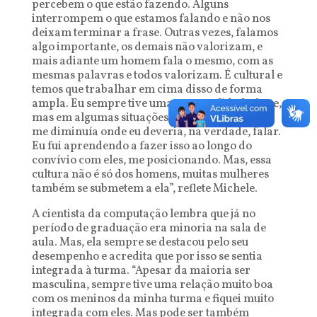
percebem o que estão fazendo. Alguns
interrompem o que estamos falando e não nos
deixam terminar a frase. Outras vezes, falamos
algo importante, os demais não valorizam, e
mais adiante um homem fala o mesmo, com as
mesmas palavras e todos valorizam. É cultural e
temos que trabalhar em cima disso de forma
ampla. Eu sempre tive uma personalidade forte,
mas em algumas situações eu me resguardava,
me diminuía onde eu deveria, na verdade, falar.
Eu fui aprendendo a fazer isso ao longo do
convívio com eles, me posicionando. Mas, essa
cultura não é só dos homens, muitas mulheres
também se submetem a ela”, reflete Michele.
A cientista da computação lembra que já no
período de graduação era minoria na sala de
aula. Mas, ela sempre se destacou pelo seu
desempenho e acredita que por isso se sentia
integrada à turma. “Apesar da maioria ser
masculina, sempre tive uma relação muito boa
com os meninos da minha turma e fiquei muito
integrada com eles. Mas pode ser também