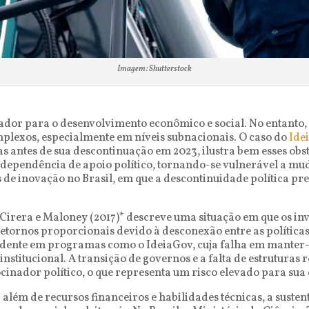
Imagem: Shutterstock
sador para o desenvolvimento econômico e social. No entanto,
mplexos, especialmente em níveis subnacionais. O caso do
Ide
s antes de sua descontinuação em 2023, ilustra bem esses obs
dependência de apoio político, tornando-se vulnerável a mud
e inovação no Brasil, em que a descontinuidade política prej
irera e Maloney (2017)* descreve uma situação em que os in
ornos proporcionais devido à desconexão entre as políticas 
vidente em programas como o IdeiaGov, cuja falha em manter-se
 institucional. A transição de governos e a falta de estrutura
inador político, o que representa um risco elevado para sua
 além de recursos financeiros e habilidades técnicas, a susten