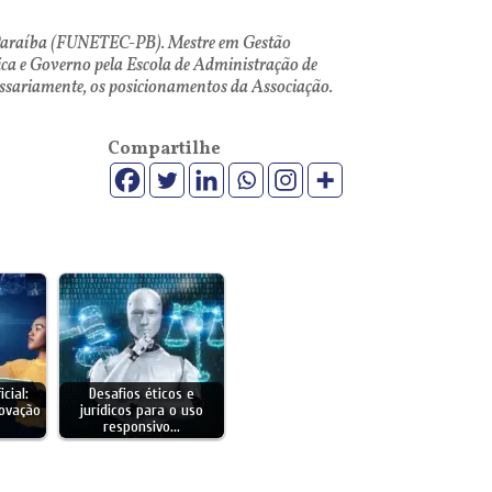
a Paraíba (FUNETEC-PB). Mestre em Gestão
ca e Governo pela Escola de Administração de
cessariamente, os posicionamentos da Associação.
Compartilhe
icial:
Desafios éticos e
novação
jurídicos para o uso
responsivo…