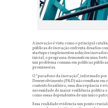
A inovação é vista como o principal catali
públicas de inovação enfrenta desafios co
startups e implementou soluções inovadora
inicial, o programa demonstrou uma forte 
um problema comum em políticas públicas d
promissoras.
O “paradoxo da inovação”, informado por C
Desenvolvimento (P&D) não resultam em ret
contexto brasileiro, essa discrepância é e
necessidade de maior resiliência política e
como essas dependentes de um único patroc
Essa realidade evidencia um ponto crucial: