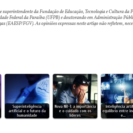
 e superintendente da Fundação de Educação, Tecnologia e Cultura d
idade Federal da Paraíba (UFPB) e doutorando em Administração Públi
rgas (EAESP/FGV).
As opiniões expressas neste artigo não refletem, ne
Superinteligência
Nova NR-1: a importância
Inteligência artif
artificial e o futuro da
e o cuidado com os
equilíbrio entre i
humanidade
líderes
e…