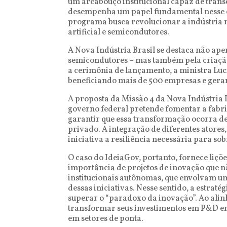
um arcabouço institucional capaz de transc
desempenha um papel fundamental nesse esf
programa busca revolucionar a indústria n
artificial e semicondutores.
A Nova Indústria Brasil se destaca não ape
semicondutores – mas também pela criação 
a cerimônia de lançamento, a ministra Luc
beneficiando mais de 500 empresas e geran
A proposta da Missão 4 da Nova Indústria B
governo federal pretende fomentar a fabric
garantir que essa transformação ocorra de
privado. A integração de diferentes atores
iniciativa a resiliência necessária para s
O caso do IdeiaGov, portanto, fornece liçõ
importância de projetos de inovação que 
institucionais autônomas, que envolvam uma
dessas iniciativas. Nesse sentido, a estra
superar o “paradoxo da inovação”. Ao alinh
transformar seus investimentos em P&D em
em setores de ponta.