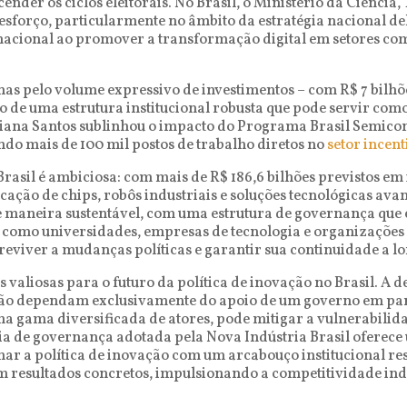
ender os ciclos eleitorais. No Brasil, o Ministério da Ciência
orço, particularmente no âmbito da estratégia nacional deli
acional ao promover a transformação digital em setores como 
nas pelo volume expressivo de investimentos – com R$ 7 bilhõe
de uma estrutura institucional robusta que pode servir como
iana Santos sublinhou o impacto do Programa Brasil Semicon,
do mais de 100 mil postos de trabalho diretos no
setor incen
rasil é ambiciosa: com mais de R$ 186,6 bilhões previstos em 
ação de chips, robôs industriais e soluções tecnológicas ava
 maneira sustentável, com uma estrutura de governança que e
, como universidades, empresas de tecnologia e organizações 
obreviver a mudanças políticas e garantir sua continuidade a l
es valiosas para o futuro da política de inovação no Brasil. A
não dependam exclusivamente do apoio de um governo em parti
 gama diversificada de atores, pode mitigar a vulnerabilidad
tégia de governança adotada pela Nova Indústria Brasil ofere
ar a política de inovação com um arcabouço institucional res
 resultados concretos, impulsionando a competitividade ind