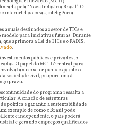
, Tecnologia e Inovação (MCTI)
neada pela “Nova Indústria Brasil”. O
internet das coisas, inteligência
s anuais destinados ao setor de TICs e
 modelo para iniciativas futuras. Durante
 que aprimora a Lei de TICs e o PADIS,
tivado
.
investimentos públicos e privados, o
nçadas. O papel do MCTI é central para
nvolva tanto o setor público quanto o
da sociedade civil, proporciona à
ongo prazo.
 descontinuidade do programa ressalta a
cular. A criação de estruturas
e política e garantir a sustentabilidade
ce um exemplo de como o Brasil pode
iliente e independente, o país poderá
ustrial e gerando empregos qualificados