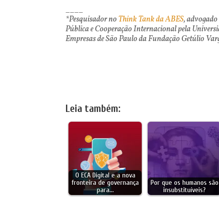
____
*P
esquisador no
Think Tank da ABES
, advogado
Pública e Cooperação Internacional pela Univers
Empresas de São Paulo da Fundação Getúlio Va
Leia também:
O ECA Digital e a nova
fronteira de governança
Por que os humanos são
para…
insubstituíveis?