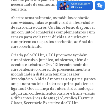
voltado para um público diverso, sem a
necessidade de conhecimentos prévios sobre a
temática.
Abertos semanalmente, os módulos contarão
com
webinars
, aulas expositivas, debates, estudos
de caso, entre outros. Os alunos terão disponível
um conjunto de materiais complementares e um
espaço para esclarecer dúvidas. Aqueles que
cumprirem os requisitos receberão, ao final do
curso, certificado.
Criada pelo CGI.br, a EGI promove também
curso intensivo, jurídico, minicurso, além de
eventos e debates
online
. “Diferentemente do
curso intensivo, oferecido presencialmente, a
modalidade a distância tem um caráter
introdutório. A ideia é mostrar aos participantes
um panorama inicial sobre os principais temas
ligados à Governança da Internet, de modo que
adquiram conhecimentos básicos e transversais
a diferentes áreas de atuação”, explica Hartmut
Glaser, Secretário Executivo do CGI.br.