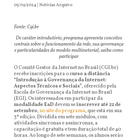
05/09/2024
|
Notícias Arquivo
Fonte: Cgi.br
De caráter introdutório, programa apresenta conceitos
centrais sobre o funcionamento da rede, sua governança
e particularidades do modelo multissetorial; saiba como
participar
O Comitê Gestor da Internet no Brasil (CGI.br)
recebe inscrições para o
curso a distância
“Introdução à Governança da Internet:
Aspectos Técnicos e Sociais”
, oferecido pela
Escola de Governança da Internet no Brasil
(EGI). Os interessados em participar da
modalidade EaD
devem se
inscrever até 22 de
setembro
,
no site do programa
, que está em sua
3ª edição. Dividida em sete módulos, com
atividades síncronas e assíncronas, a
capacitação é gratuita e tem duração total de 40
horas. Ao longo de sete semanas, os alunos serão