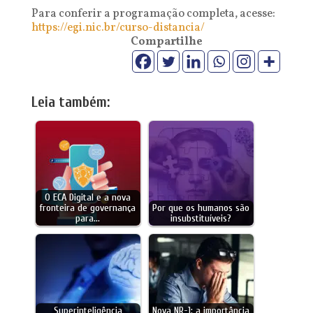
Para conferir a programação completa, acesse:
https://egi.nic.br/curso-distancia/
Compartilhe
Leia também:
O ECA Digital e a nova
fronteira de governança
Por que os humanos são
para…
insubstituíveis?
Superinteligência
Nova NR-1: a importância