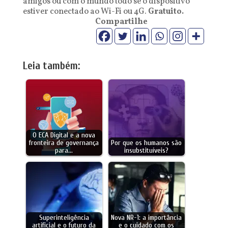
amigos ou com o mundo todo se o dispositivo
estiver conectado ao Wi-Fi ou 4G.
Gratuito.
Compartilhe
Leia também:
O ECA Digital e a nova
fronteira de governança
Por que os humanos são
para…
insubstituíveis?
Superinteligência
Nova NR-1: a importância
artificial e o futuro da
e o cuidado com os