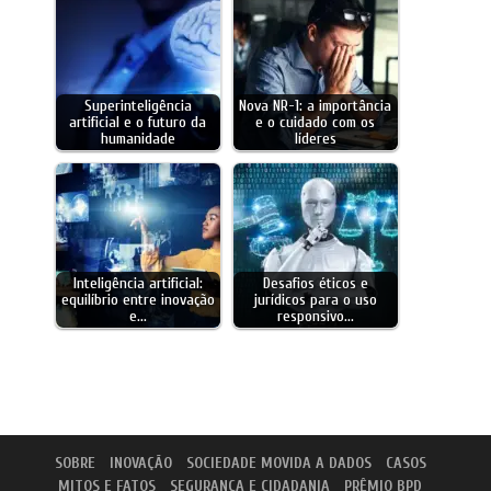
Superinteligência
Nova NR-1: a importância
artificial e o futuro da
e o cuidado com os
humanidade
líderes
Inteligência artificial:
Desafios éticos e
equilíbrio entre inovação
jurídicos para o uso
e…
responsivo…
SOBRE
INOVAÇÃO
SOCIEDADE MOVIDA A DADOS
CASOS
MITOS E FATOS
SEGURANÇA E CIDADANIA
PRÊMIO BPD