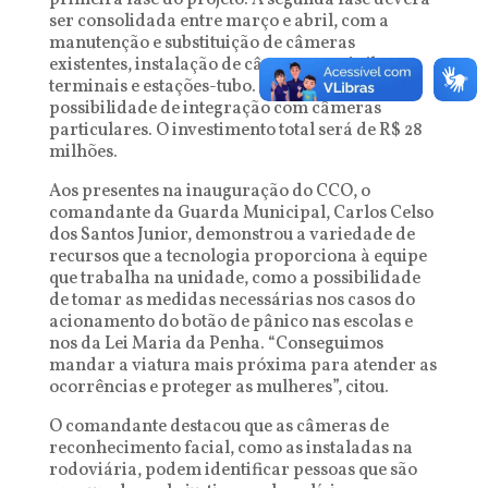
primeira fase do projeto. A segunda fase deverá
ser consolidada entre março e abril, com a
manutenção e substituição de câmeras
existentes, instalação de câmeras em ônibus,
terminais e estações-tubo. A terceira fase terá a
possibilidade de integração com câmeras
particulares. O investimento total será de R$ 28
milhões.
Aos presentes na inauguração do CCO, o
comandante da Guarda Municipal, Carlos Celso
dos Santos Junior, demonstrou a variedade de
recursos que a tecnologia proporciona à equipe
que trabalha na unidade, como a possibilidade
de tomar as medidas necessárias nos casos do
acionamento do botão de pânico nas escolas e
nos da Lei Maria da Penha. “Conseguimos
mandar a viatura mais próxima para atender as
ocorrências e proteger as mulheres”, citou.
O comandante destacou que as câmeras de
reconhecimento facial, como as instaladas na
rodoviária, podem identificar pessoas que são