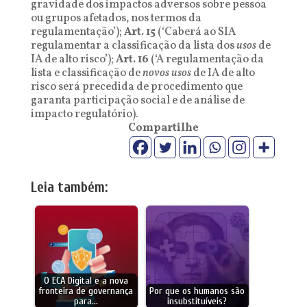
gravidade dos impactos adversos sobre pessoa
ou grupos afetados, nos termos da
regulamentação’);
Art. 15
(‘Caberá ao SIA
regulamentar a classificação da lista dos
usos
de
IA de alto risco’);
Art. 16
(‘A regulamentação da
lista e classificação de
novos usos
de IA de alto
risco será precedida de procedimento que
garanta participação social e de análise de
impacto regulatório).
Compartilhe
Leia também:
O ECA Digital e a nova
fronteira de governança
Por que os humanos são
para…
insubstituíveis?