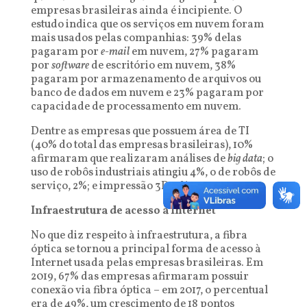
empresas brasileiras ainda é incipiente. O
estudo indica que os serviços em nuvem foram
mais usados pelas companhias: 39% delas
pagaram por
e-mail
em nuvem, 27% pagaram
por
software
de escritório em nuvem, 38%
pagaram por armazenamento de arquivos ou
banco de dados em nuvem e 23% pagaram por
capacidade de processamento em nuvem.
Dentre as empresas que possuem área de TI
(40% do total das empresas brasileiras), 10%
afirmaram que realizaram análises de
big data
; o
uso de robôs industriais atingiu 4%, o de robôs de
serviço, 2%; e impressão 3D, 5%.
Infraestrutura de acesso à Internet
No que diz respeito à infraestrutura, a fibra
óptica se tornou a principal forma de acesso à
Internet usada pelas empresas brasileiras. Em
2019, 67% das empresas afirmaram possuir
conexão via fibra óptica – em 2017, o percentual
era de 49%, um crescimento de 18 pontos