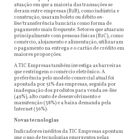
atuação em que a maioria das transações se
deram entre empresas (B2B), como indústria e
construção, usaram boleto ou débito
on-
line
/transferência bancária como forma de
pagamento mais frequente. Setores que atuaram
principalmente com pessoas físicas (B2C), como
comércio, alojamento e alimentação, utilizaram
o pagamento na entrega e o cartão de crédito em
maiores proporções.
A TIC Empresas também investiga as barreiras
que restringem o comércio eletrônico. A
preferência pelo modelo comercial atual foi
apontada por 51% das empresas, seguida por
inadequação dos produtos para venda
on-line
(49%), alto custo de desenvolvimento e
manutenção (38%) e a baixa demanda pela
Internet (36%).
Novas tecnologias
Indicadores inéditos da TIC Empresas apontam
que o uso de tecnologias emergentes pelas