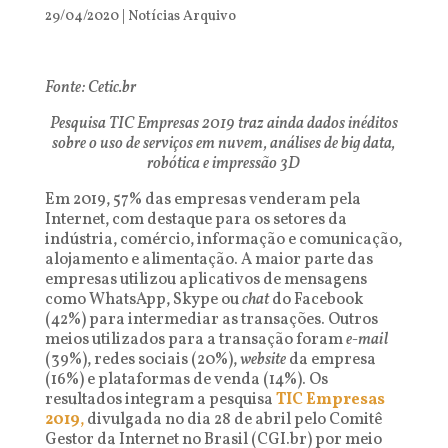
29/04/2020
|
Notícias Arquivo
Fonte: Cetic.br
Pesquisa TIC Empresas 2019 traz ainda dados inéditos
sobre o uso de serviços em nuvem, análises de big data,
robótica e impressão 3D
Em 2019, 57% das empresas venderam pela
Internet, com destaque para os setores da
indústria, comércio, informação e comunicação,
alojamento e alimentação. A maior parte das
empresas utilizou aplicativos de mensagens
como WhatsApp, Skype ou
chat
do Facebook
(42%) para intermediar as transações. Outros
meios utilizados para a transação foram
e-mail
(39%), redes sociais (20%),
website
da empresa
(16%) e plataformas de venda (14%). Os
resultados integram a pesquisa
T
I
C
E
m
p
r
e
s
a
s
2
0
1
9
,
divulgada no dia 28 de abril pelo Comitê
Gestor da Internet no Brasil (CGI.br) por meio