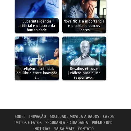
Superinteligência
Nova NR-1: a importância
artificial e o futuro da
e o cuidado com os
humanidade
líderes
Inteligência artificial:
Desafios éticos e
equilíbrio entre inovação
jurídicos para o uso
e…
responsivo…
SOBRE
INOVAÇÃO
SOCIEDADE MOVIDA A DADOS
CASOS
MITOS E FATOS
SEGURANÇA E CIDADANIA
PRÊMIO BPD
NOTÍCIAS
SAIBA MAIS
CONTATO