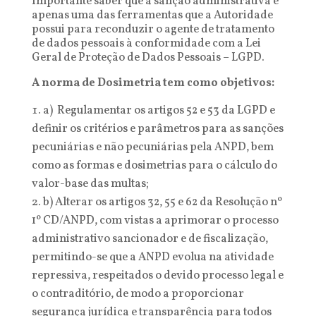
Importante saber que a sanção administrativa é
apenas uma das ferramentas que a Autoridade
possui para reconduzir o agente de tratamento
de dados pessoais à conformidade com a Lei
Geral de Proteção de Dados Pessoais – LGPD.
A norma de Dosimetria tem como objetivos:
a) Regulamentar os artigos 52 e 53 da LGPD e
definir os critérios e parâmetros para as sanções
pecuniárias e não pecuniárias pela
ANPD, bem
como as formas e dosimetrias para o cálculo do
valor-base das multas;
b) Alterar os artigos 32, 55 e 62 da Resolução nº
1º CD/ANPD, com vistas a aprimorar o processo
administrativo sancionador e de fiscalização,
permitindo-se que a ANPD evolua na atividade
repressiva, respeitados o devido processo legal e
o contraditório, de modo a proporcionar
segurança jurídica e transparência para todos