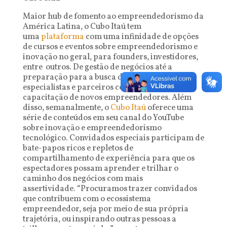
Maior hub de fomento ao empreendedorismo da
América Latina, o Cubo Itaú tem
uma
plataforma
com uma infinidade de opções
de cursos e eventos sobre empreendedorismo e
inovação no geral, para founders, investidores,
entre outros. De gestão de negócios até a
preparação para a busca de investimentos,
especialistas e parceiros contribuem com a
capacitação de novos empreendedores. Além
disso, semanalmente, o
Cubo Itaú
oferece uma
série de conteúdos em seu canal do YouTube
sobre inovação e empreendedorismo
tecnológico. Convidados especiais participam de
bate-papos ricos e repletos de
compartilhamento de experiência para que os
espectadores possam aprender e trilhar o
caminho dos negócios com mais
assertividade. “Procuramos trazer convidados
que contribuem com o ecossistema
empreendedor, seja por meio de sua própria
trajetória, ou inspirando outras pessoas a