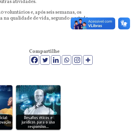
utras atividades.
0 voluntários e, após seis semanas, os
 na qualidade de vida, segundo o estudo,
Compartilhe
icial:
Desafios éticos e
novação
jurídicos para o uso
responsivo…