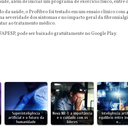
de, além de iniciar um programa de exercício físico, entre o
o da saúde, o ProFibro foi testado em um ensaio clínico com 4
 severidade dos sintomas e no impacto geral da fibromialgia
tar ao tratamento médico.
 FAPESP, pode ser baixado gratuitamente no Google Play.
Superinteligência
Nova NR-1: a importância
Inteligência artif
artificial e o futuro da
e o cuidado com os
equilíbrio entre i
humanidade
líderes
e…