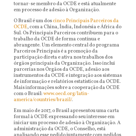
tornar-se membro da OCDE e está atualmente
em processo de adesão à Organização.
O Brasil é um dos
cinco Principais Parceiros da
OCDE
, com a China, Índia, Indonésia e África do
Sul. Os Principais Parceiros contribuem para o
trabalho da OCDE de forma contínua e
abrangente. Um elemento central do programa
Parceiros Principais é a promoção da
participação direta e ativa nos trabalhos dos
órgãos principais da Organização. Isso inclui
parcerias nos Órgãos da OCDE, adesão aos
instrumentos da OCDE e integração aos sistemas
de informação e relatórios estatísticos da OCDE.
Mais informações sobre a cooperação da OCDE
com o Brasil:
www.oecd.org/latin-
america/countries/brazil/
.
Em maio de 2017, o Brasil apresentou uma carta
formal à OCDE expressando seu interesse em
iniciar um processo de adesão à Organização. A
administração da OCDE, o Conselho, está
analisando esse pedido juntamente com pedidos