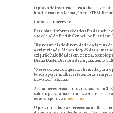
O prazo de inscrição para as bolsas de estu
brasileiras com formação em STEM. Recome
Como se inscrever
Para obter informações detalhadas sobre os
site oficial do British Council no Brasil em:
“Baixos níveis de diversidade e a lacuna 
a criatividade. Menos de 30% das alunas s
exigirão habilidades em ciência, tecnolog
Diana Daste, Diretora de Engajamento Cultu
“Nesse contexto, a quarta chamada para o
busca apoiar mulheres talentosas e inspir
inovador”, afirma.
As mulheres brasileiras graduadas em STE
sobre o programa em um webinar a ser real
estão disponíveis
nesse link
.
O programa busca oferecer às mulheres em