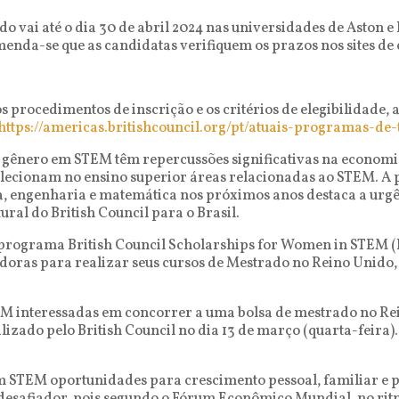
do vai até o dia 30 de abril 2024 nas universidades de Aston 
nda-se que as candidatas verifiquem os prazos nos sites de 
 procedimentos de inscrição e os critérios de elegibilidade, 
https://americas.britishcouncil.org/pt/atuais-programas-d
de gênero em STEM têm repercussões significativas na economi
elecionam no ensino superior áreas relacionadas ao STEM. A 
ia, engenharia e matemática nos próximos anos destaca a urgê
ral do British Council para o Brasil.
 programa British Council Scholarships for Women in STEM (
adoras para realizar seus cursos de Mestrado no Reino Unido
M interessadas em concorrer a uma bolsa de mestrado no Re
izado pelo British Council no dia 13 de março (quarta-feira
 STEM oportunidades para crescimento pessoal, familiar e 