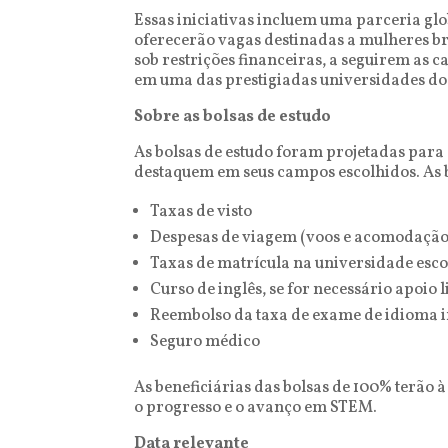
Essas iniciativas incluem uma parceria glo
oferecerão vagas destinadas a mulheres b
sob restrições financeiras, a seguirem as
em uma das prestigiadas universidades do 
Sobre as bolsas de estudo
As bolsas de estudo foram projetadas para
destaquem em seus campos escolhidos. As b
Taxas de visto
Despesas de viagem (voos e acomodação
Taxas de matrícula na universidade esc
Curso de inglês, se for necessário apoio l
Reembolso da taxa de exame de idioma in
Seguro médico
As beneficiárias das bolsas de 100% terão
o progresso e o avanço em STEM.
Data relevante