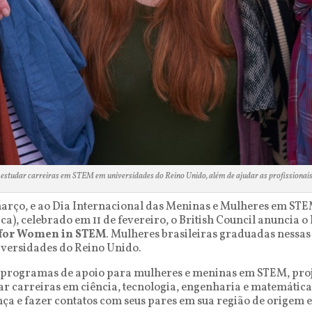
estudar carreiras em STEM em universidades do Reino Unido, além de ajudar as profissionais 
o, e ao Dia Internacional das Meninas e Mulheres em STEM 
ca), celebrado em 11 de fevereiro, o British Council anuncia
s for Women in STEM
. Mulheres brasileiras graduadas nessas
iversidades do Reino Unido.
eu programas de apoio para mulheres e meninas em STEM, pr
dar carreiras em ciência, tecnologia, engenharia e matemátic
nça e fazer contatos com seus pares em sua região de origem 