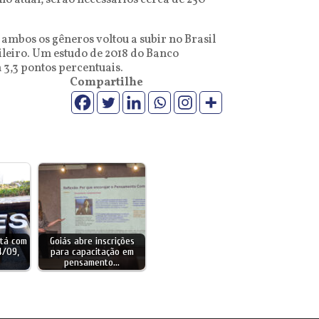
o atual, serão necessários cerca de 250
 ambos os gêneros voltou a subir no Brasil
ileiro. Um estudo de 2018 do Banco
 3,3 pontos percentuais.
Compartilhe
tá com
Goiás abre inscrições
14/09,
para capacitação em
pensamento…