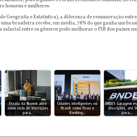
 desafiador, pois segundo o Fórum Econômico Mundial, no ritm
tre homens e mulheres.
 de Geografia e Estatística), a diferença de remuneração entre
ue uma brasileira recebe, em média, 78% do que ganha um bras
 salarial entre os gêneros pode melhorar o PIB dos países em
Escola da Nuvem abre
Cidades inteligentes no
BNDES Garagem es
novo ciclo de inscrições
Brasil: como ficou o
inscrições, até 
para…
Ranking…
para…