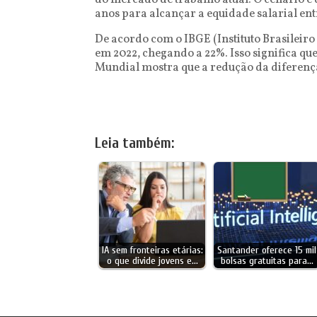
do mercado de trabalho atual. O cenário é
anos para alcançar a equidade salarial en
De acordo com o IBGE (Instituto Brasileiro
em 2022, chegando a 22%. Isso significa q
Mundial mostra que a redução da diferença
Leia também:
IA sem fronteiras etárias:
Santander oferece 15 mil
o que divide jovens e…
bolsas gratuitas para…