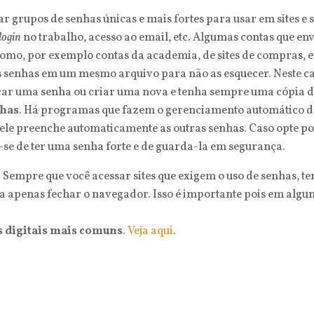
iar grupos de senhas únicas e mais fortes para usar em sites e
login
no trabalho, acesso ao email, etc. Algumas contas que e
omo, por exemplo contas da academia, de sites de compras, e
senhas em um mesmo arquivo para não as esquecer. Neste cas
icar uma senha ou criar uma nova e tenha sempre uma cópia d
nhas
. Há programas que fazem o gerenciamento automático de
le preenche automaticamente as outras senhas. Caso opte po
-se de ter uma senha forte e de guarda-la em segurança.
. Sempre que você acessar sites que exigem o uso de senhas, t
ta apenas fechar o navegador. Isso é importante pois em algu
s digitais mais comuns
.
Veja aqui
.