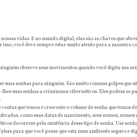
ossas vidas. E no mundo digital, elas são as chaves que abrem
 isso, você deve sempre estar muito atento para a maneira co
inguém observe seus movimentos quando você digita sua senh
sse suas senhas para ninguém. São muito comuns golpes que u
r-lhes suas senhas a criminosos cibernéticos. Eles podem se p
.
contas que temos é crescente o volume de senha que temos de 
mbradas, como suas datas de nascimento, seus nomes, nomes d
éticos decorrem pela existência desse tipo de senha. Use senha
alsas para que você pense que está num ambiente seguro e dig