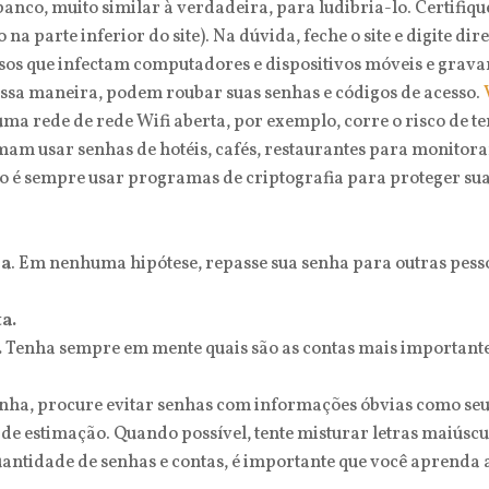
co, muito similar à verdadeira, para ludibria-lo. Certifique-
a parte inferior do site). Na dúvida, feche o site e digite d
os que infectam computadores e dispositivos móveis e gravam 
essa maneira, podem roubar suas senhas e códigos de acesso.
uma rede de rede Wifi aberta, por exemplo, corre o risco de 
am usar senhas de hotéis, cafés, restaurantes para monitorar
o é sempre usar programas de criptografia para proteger su
oa
. Em nenhuma hipótese, repasse sua senha para outras pess
a.
.
Tenha sempre em mente quais são as contas mais importantes
enha, procure evitar senhas com informações óbvias como seu
de estimação. Quando possível, tente misturar letras maiúscu
antidade de senhas e contas, é importante que você aprenda 