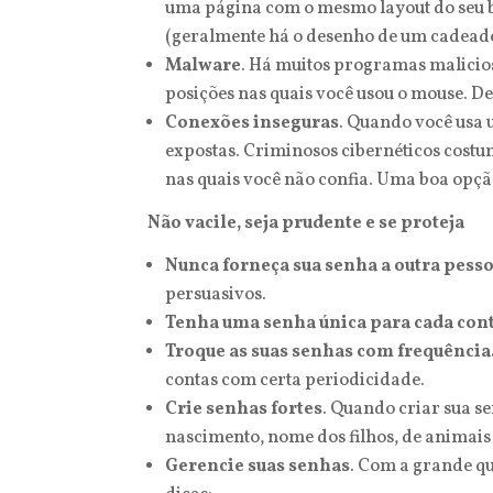
uma página com o mesmo layout do seu ban
(geralmente há o desenho de um cadeado n
Malware
. Há muitos programas malicios
posições nas quais você usou o mouse. D
Conexões inseguras
. Quando você usa 
expostas. Criminosos cibernéticos costum
nas quais você não confia. Uma boa opçã
Não vacile, seja prudente e se proteja
Nunca forneça sua senha a outra pess
persuasivos.
Tenha uma senha única para cada cont
Troque as suas senhas com frequência
contas com certa periodicidade.
Crie senhas fortes
. Quando criar sua s
nascimento, nome dos filhos, de animais 
Gerencie suas senhas
. Com a grande qu