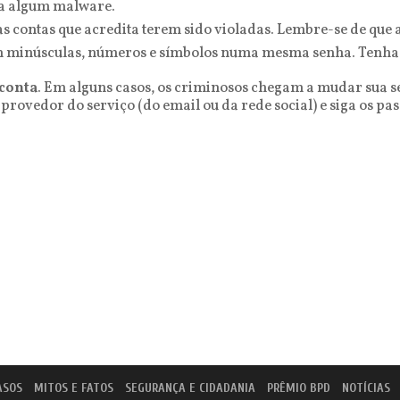
ra algum malware.
 contas que acredita terem sido violadas. Lembre-se de que a
m minúsculas, números e símbolos numa mesma senha. Tenha
 conta
. Em alguns casos, os criminosos chegam a mudar sua se
 provedor do serviço (do email ou da rede social) e siga os 
ASOS
MITOS E FATOS
SEGURANÇA E CIDADANIA
PRÊMIO BPD
NOTÍCIAS