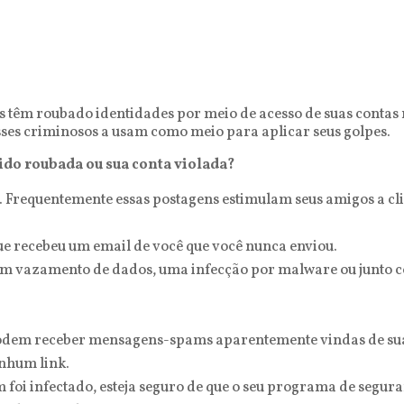
 têm roubado identidades por meio de acesso de suas contas na
esses criminosos a usam como meio para aplicar seus golpes.
ido roubada ou sua conta violada?
. Frequentemente essas postagens estimulam seus amigos a cl
que recebeu um email de você que você nunca enviou.
 um vazamento de dados, uma infecção por malware ou junto 
 podem receber mensagens-spams aparentemente vindas de sua 
nhum link.
oi infectado, esteja seguro de que o seu programa de seguranç