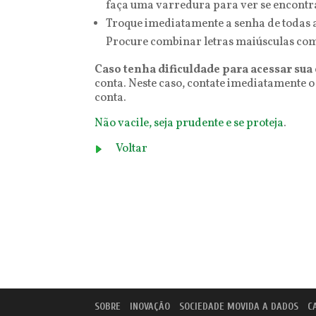
faça uma varredura para ver se encont
Troque imediatamente a senha de todas as
Procure combinar letras maiúsculas co
Caso tenha dificuldade para acessar sua
conta. Neste caso, contate imediatamente o
conta.
Não vacile, seja prudente e se proteja
.
Voltar
SOBRE
INOVAÇÃO
SOCIEDADE MOVIDA A DADOS
C